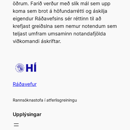
öðrum. Farið verður með slík mál sem upp
koma sem brot á höfundarrétti og áskilja
eigendur Ráðavefsins sér réttinn til að
krefjast greiðslna sem nemur notendum sem
teljast umfram umsaminn notandafjölda
viðkomandi áskriftar.
Ráðavefur
Rannsóknastofa í atferlisgreiningu
Upplýsingar