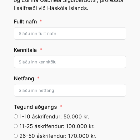
og Zuilma Gabriela Sigurðardóttir, prófessor
í sálfræði við Háskóla Íslands.
Fullt nafn
Kennitala
Netfang
Tegund aðgangs
1-10 áskrifendur: 50.000 kr.
11-25 áskrifendur: 100.000 kr.
26-50 áskrifendur: 170.000 kr.