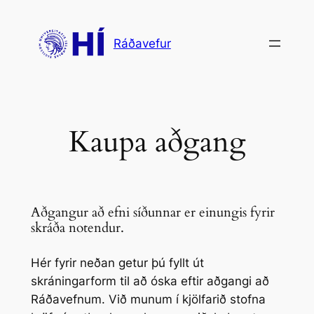
Skip
to
Ráðavefur
content
Kaupa aðgang
Aðgangur að efni síðunnar er einungis fyrir
skráða notendur.
Hér fyrir neðan getur þú fyllt út
skráningarform til að óska eftir aðgangi að
Ráðavefnum. Við munum í kjölfarið stofna