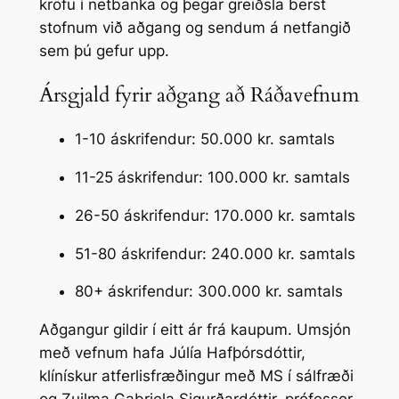
kröfu í netbanka og þegar greiðsla berst
stofnum við aðgang og sendum á netfangið
sem þú gefur upp.
Ársgjald fyrir aðgang að Ráðavefnum
1-10 áskrifendur: 50.000 kr. samtals
11-25 áskrifendur: 100.000 kr. samtals
26-50 áskrifendur: 170.000 kr. samtals
51-80 áskrifendur: 240.000 kr. samtals
80+ áskrifendur: 300.000 kr. samtals
Aðgangur gildir í eitt ár frá kaupum. Umsjón
með vefnum hafa Júlía Hafþórsdóttir,
klínískur atferlisfræðingur með MS í sálfræði