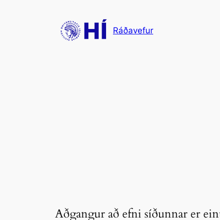
Skip
to
Ráðavefur
content
Aðgangur að efni síðunnar er ein