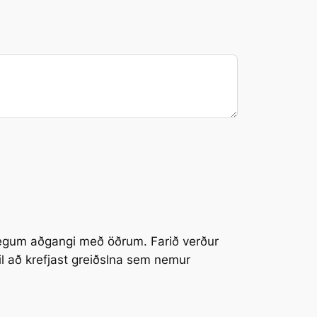
ulegum aðgangi með öðrum. Farið verður
il að krefjast greiðslna sem nemur