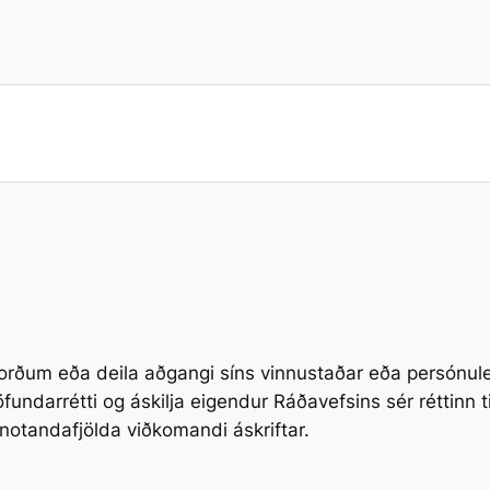
gsorðum eða deila aðgangi síns vinnustaðar eða persón
ndarrétti og áskilja eigendur Ráðavefsins sér réttinn t
tandafjölda viðkomandi áskriftar.