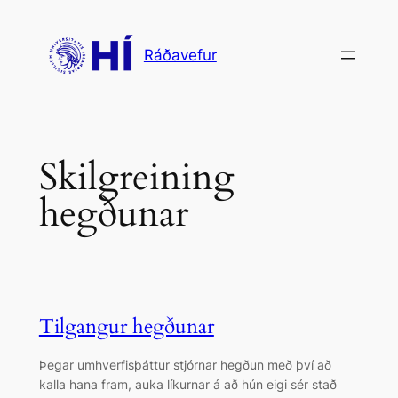
Skip
to
Ráðavefur
content
Skilgreining
hegðunar
Tilgangur hegðunar
Þegar umhverfisþáttur stjórnar hegðun með því að
kalla hana fram, auka líkurnar á að hún eigi sér stað