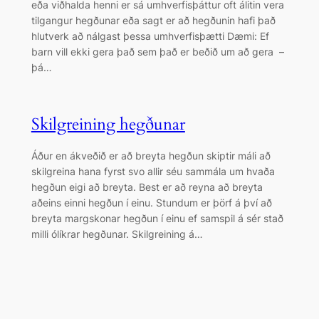
eða viðhalda henni er sá umhverfisþáttur oft álitin vera
tilgangur hegðunar eða sagt er að hegðunin hafi það
hlutverk að nálgast þessa umhverfisþætti Dæmi: Ef
barn vill ekki gera það sem það er beðið um að gera –
þá…
Skilgreining hegðunar
Áður en ákveðið er að breyta hegðun skiptir máli að
skilgreina hana fyrst svo allir séu sammála um hvaða
hegðun eigi að breyta. Best er að reyna að breyta
aðeins einni hegðun í einu. Stundum er þörf á því að
breyta margskonar hegðun í einu ef samspil á sér stað
milli ólíkrar hegðunar. Skilgreining á…